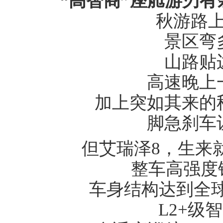
“
高智商
”
座舱
游刃有
秋游路上
景区弯多
山路贴边
高速晚上一
加上突如其来的秋
脚急刹车让
但艾瑞泽8，生来
整车高强度钢
车身结构达到全球N
L2+级智