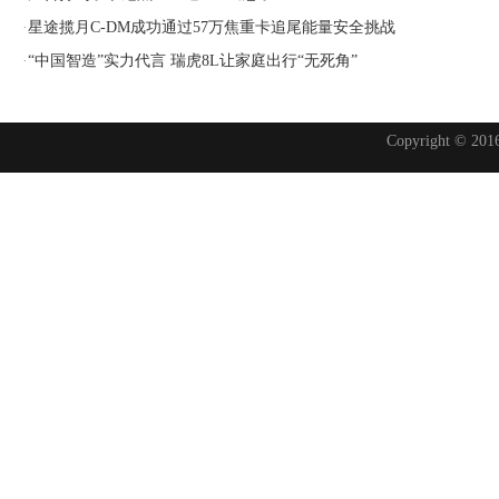
·
星途揽月C-DM成功通过57万焦重卡追尾能量安全挑战
·
“中国智造”实力代言 瑞虎8L让家庭出行“无死角”
Copyright © 