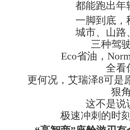
都能跑出年轻
一脚到底，
城市、山路、
三种驾驶
国汽车产业报
Eco省油，Norma
全看你
更何况，艾瑞泽8可是原
狠
这不是说说
极速冲刺的时刻