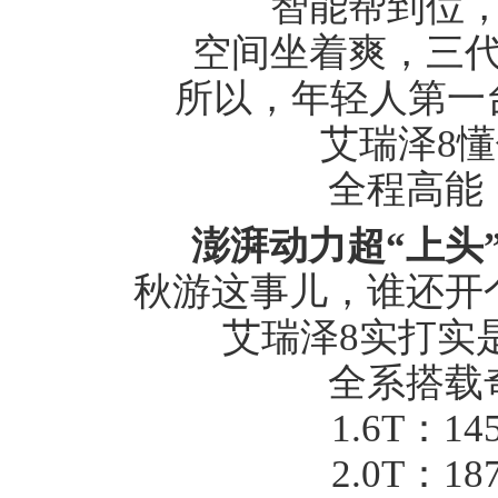
智能帮到位，
空间坐着爽，三代
所以，年轻人第一台
艾瑞泽8懂你
全程高能，
澎湃
动力
超“上头
秋游这事儿，谁还开个
艾瑞泽8实打实是
全系搭载奇
1.6T：145k
2.0T：187k