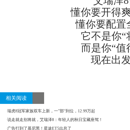
艾瑞泽
懂你要开得爽
懂你要配置全
它不是你“将
而是你“值得
现在出发
相关阅读
·
瑞虎8冠军家族双车上新，一”部“到位，12.99万起
·
说走就走别将就，艾瑞泽8：年轻人的秋日宝藏座驾！
·
广告打到了慕尼黑！星途ET5出息了