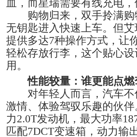
血，而星瑞需要有线充电，
购物归来，双手拎满购物
无钥匙进入快速上车。但艾瑞
提供多达7种操作方式，让
轻松存放行李，这个贴心设
国汽车产业报
用。
性能较量：谁更能点燃
对年轻人而言，汽车不仅
激情、体验驾驭乐趣的伙伴。
力2.0T发动机，最大功率18
匹配7DCT变速箱，动力输