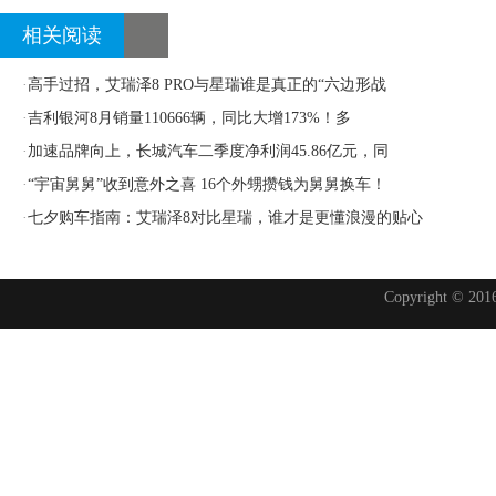
相关阅读
·
高手过招，艾瑞泽8 PRO与星瑞谁是真正的“六边形战
·
吉利银河8月销量110666辆，同比大增173%！多
·
加速品牌向上，长城汽车二季度净利润45.86亿元，同
·
“宇宙舅舅”收到意外之喜 16个外甥攒钱为舅舅换车！
·
七夕购车指南：艾瑞泽8对比星瑞，谁才是更懂浪漫的贴心
Copyright © 