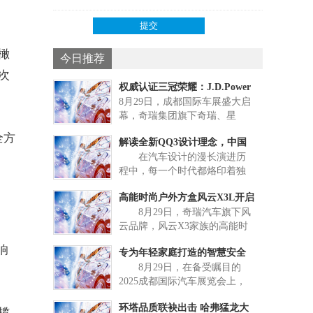
橄
今日推荐
次
权威认证三冠荣耀：J.D.Power
。
8月29日，成都国际车展盛大启
中国区总裁成
幕，奇瑞集团旗下奇瑞、星
途、捷途、iCAR四大品牌以“中
全方
解读全新QQ3设计理念，中国
国汽车，全球冠军”为主题联袂
在汽车设计的漫长演进历
参展，31款重磅车型集体亮
小车的美学新高度
程中，每一个时代都烙印着独
相。奇瑞品牌携17款车型集中
特的文化印记。小型车也在这
亮相展会5号馆，全面展现其领
高能时尚户外方盒风云X3L开启
漫长的时光中，占据了一席之
先的科技实力与产品布局。本
8月29日，奇瑞汽车旗下风
地。如20世纪30年代，德国的
预售，见证方盒新时
次车展发布会环节奇瑞更喜获
云品牌，风云X3家族的高能时
费迪南・波尔舍博士设计出了
一份神秘大礼——由全球权威
尚户外方盒风云X3L，于成都车
“甲壳虫车”。这款车以独特的流
消费者洞察机构J.D.Po
响
专为年轻家庭打造的智慧安全
展首日正式开启预售，预售价
线型设计惊艳世人，开创了汽
8月29日，在备受瞩目的
为12.99万元起，共推出135畅行
SUV，星途ET5把安
车设计的新潮流。 追忆往
2025成都国际汽车展览会上，
版、215远行版、215智行版、
昔，奋楫今朝。如今，中国小
星途品牌为旗下全新中型SUV
205四驱高能版共四款车型。风
型车在新能源时代的推动下，
环塔品质联袂出击 哈弗猛龙大
举行了盛大的全球首发仪式，
云X3L是方盒子家族全新车型，
揽