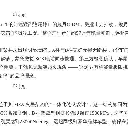
/h的时速猛烈追尾静止的揽月C-DM，受撞击力推动，揽月
后夹击”的极端工况。整个过程产生约57万焦能量冲击，远超
架并未出现明显溃缩，A柱与B柱完好无损无断裂，4个车
锁，紧急救援 SOS 电话同步拨通。第三方检测确认，车尾
距离，电池包无漏液起火现象 —— 这场57万焦能量极限挑
豪华”的品牌理念。
其 M3X 火星架构的“一体化笼式设计”，这一结构如同为
5%高强度钢，B 柱热成型钢抗拉强度超过1500MPa，这些
达到28000Nm/deg，远超同级别豪华品牌车型，确保在