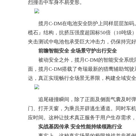
烈撞击中车身不易变形。
揽月C-DM在电池安全防护上同样层层加码。电池
榄石』结构，抗挤压强度超国标50倍（10吨
夹击测试中电池包承受巨大冲击力，仍保持完好
前瞻
智能安全
全场景守护出行安全
被动安全之外，揽月C-DM的智能安全系统
面，揽月C-DM搭载了奇瑞最新的猎鹰辅助驾驶
达，真正实现畅行全场景无界限，构建全域安
追尾碰撞瞬间，除了正面及侧面气囊及时弹出
门、打开天窗，为乘员开辟逃生通道。同时车
应时间。这种让技术真正服务于用户生存需求
实战基因传承 安全性能持续领跑
行业
事实上，这种真实场景的极限挑战并非孤例，