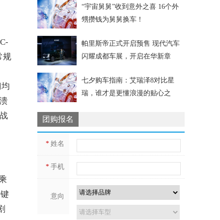
“宇宙舅舅”收到意外之喜 16个外
甥攒钱为舅舅换车！
中
C-
帕里斯帝正式开启预售 现代汽车
常规
闪耀成都车展，开启在华新章
七夕购车指南：艾瑞泽8对比星
门均
瑞，谁才是更懂浪漫的贴心之
溃
选？
战
团购报名
*
姓名
*
手机
乘
关键
意向
剧