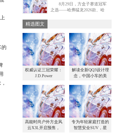
8月29日，方盒子赛道冠军
并公布正式命名——星途ET5。
单品成都车展大秀“
具有全新造型、全新尺寸、全
之选——哈弗猛龙2026款、哈
作为星途品牌秉承“敢超越”精
新动力、全新户外场景、全新
弗猛龙燃油版（简称：哈弗猛
神，向“科技新豪华”定位再进阶
智驾
以上
龙大单品）重磅亮相第二十七
的战略之作，星途ET5凭借全场
精选图文
届成都国际汽车展览会1号馆长
景漫游驾驶辅助、全智能AI科
城展台。全系标配的强劲四
技座舱、全维度顶级智慧安
驱，形式丰富的互动体验以及
全、自然永恒的设计
特约嘉宾的专业分享，深度诠
车的
释哈弗猛龙大单品在泛越野领
域强大实力的同时，更以“环塔
品质”为核心，呈现了一场关于
牌
远
权威认证三冠荣耀：
解读全新QQ3设计理
用
J.D.Power
念，中国小车的美
念，
高能时尚户外方盒风
专为年轻家庭打造的
云X3L开启预售，
智慧安全SUV，星