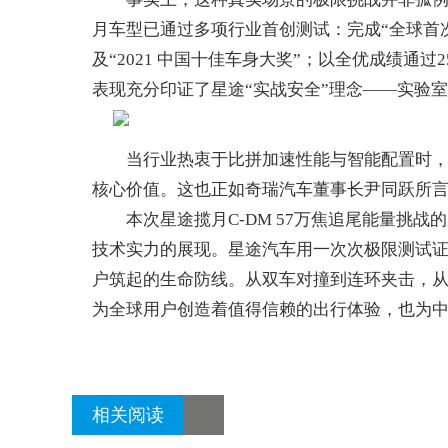
月车型已通过多项行业首创测试：完成“全球首次双
及“2021 中国十佳车身大奖”；以全优成绩通过
表现充分印证了星途“实战安全”理念——实验
当行业热衷于比拼加速性能与智能配置时，星
国汽车产业报
核心价值。这也正如奇瑞汽车董事长尹同跃所言
本次星途揽月C-DM 57万焦追尾能量挑战
技术实力的展现。星途汽车用一次次极限测试
户筑起的生命防线。从双车对撞到连环夹击，从电
为全球用户创造着值得信赖的出行体验，也为
相关阅读