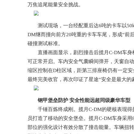
万焦追尾能量安全挑战。
测试现场，一台经配重后达6吨的卡车以50km
DM继而撞向前方20吨重的卡车车尾，形成“前
碰撞测试标准。
直播画面显示，剧烈撞击后揽月C-DM车身框
可正常开启。车内安全气囊瞬间弹开，天窗自动解
缩区控制在D柱区域，距第三排座椅仍有一定安全
最终完美收官，再次印证了星途“安全是最大的
钢甲堡垒防护
安全性能远超同级豪华车型
千锤百炼终成刚。揽月C-DM的硬核表现得益于
员打造了移动的安全堡垒。揽月C-DM车身采用8
部位的强化设计有效分散了撞击能量。车辆扭转刚度