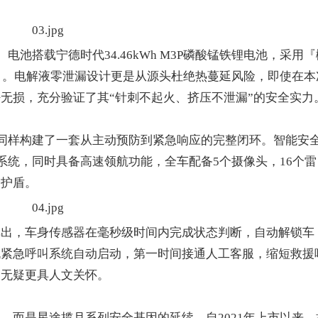
搭载宁德时代34.46kWh M3P磷酸锰铁锂电池，采用『
级）。电解液零泄漏设计更是从源头杜绝热蔓延风险，即使在本
无损，充分验证了其“针刺不起火、挤压不泄漏”的安全实力
同样构建了一套从主动预防到紧急响应的完整闭环。智能安
系统，同时具备高速领航功能，全车配备5个摄像头，16个雷
全护盾。
，车身传感器在毫秒级时间内完成状态判断，自动解锁车
机紧急呼叫系统自动启动，第一时间接通人工客服，缩短救援
，无疑更具人文关怀。
而是星途揽月系列安全基因的延续。自2021年上市以来，