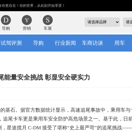
有你更自在！你的世界，从此刻开始享受！
导购
营销
车展
试驾评测
导购
行业新闻
车商访谈
用车
追尾能量安全挑战 彰显安全硬实力
基石。据官方数据统计显示，高速追尾事故中，乘用车与
，追尾卡车更是乘用车安全防护高危场景之一。基于此，日
，星途揽月 C-DM 接受了堪称“史上最严苛”的追尾挑战——