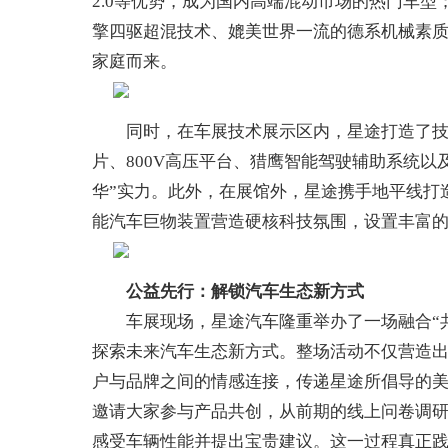
2.0等优势，成为国内高端混动市场的热门车型；
擎四驱超混技术、媲美世界一流的德系机械素
家庭而来。
同时，在车展技术展示区内，星途打造了技术
片、800V高压平台、猎鹰智能驾驶辅助系统
华”实力。此外，在展馆外，星途携手地平线打
能汽车巨物装置营造硬核科技氛围，设置丰富
公益
先行
：
解锁汽车生态新方式
车展现场，星途汽车隆重举办了一场融合“共
探索未来汽车生态新方式。整场活动不仅营造
户与品牌之间的情感连接，传递星途所倡导的美
邀请大家参与产品共创，从前期的线上问卷调
感受车辆性能并提出宝贵建议。这一过程真正践