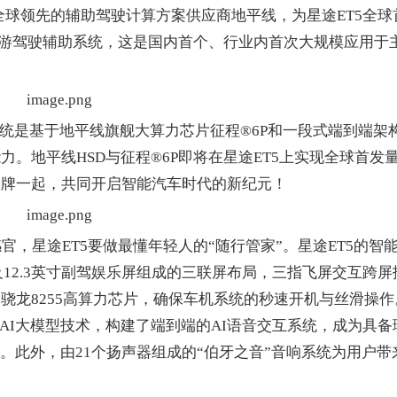
全球领先的辅助驾驶计算方案供应商地平线，为星途ET5全球
景漫游驾驶辅助系统，这是国内首个、行业内首次大规模应用于
统是基于地平线旗舰大算力芯片征程®6P和一段式端到端架
。地平线HSD与征程®6P即将在星途ET5上实现全球首发
品牌一起，共同开启智能汽车时代的新纪元！
星途ET5要做最懂年轻人的“随行管家”。星途ET5的智
大屏及12.3英寸副驾娱乐屏组成的三联屏布局，三指飞屏交互跨屏
骁龙8255高算力芯片，确保车机系统的秒速开机与丝滑操作
等前沿AI大模型技术，构建了端到端的AI语音交互系统，成为具备
”。此外，由21个扬声器组成的“伯牙之音”音响系统为用户带