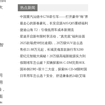
创四
大
热点新闻
·
中国重汽汕德卡G7H牵引车——打开豪华“饰”界
·
最走心的新春豪礼，长安启源A05/Q05重磅福利
·
捷途山海 T2：引领低用车成本新潮流
·
星途开启新年限时享活动，“真兜底”福利全面
守护购
·
2025款瑞虎9对比途观L，20万级SUV这么选
智
·
售价21.88万元起，长城灵魂首款旅行车S200
·
星纪元智能大揭秘！20万级高端新能源实力到
底有多
·
假期堵车怎么破？买辆探索06 C-DM完美HOL
·
国补倒计时+双十二大促，探索06 CD-M限时国
同
·
日常用车怎么选？安全、舒适兼备的24款艾瑞
用
泽5惠
验，
面
产