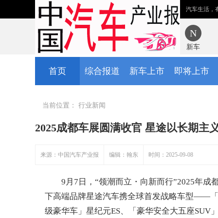
汽车生活，
新车
首页
综合报道
新车上市
即将上市
当前位置：
行业新闻
2025成都车展圆满收官 星途以长期主
来源：中国汽车产业报
编辑：翰东
时间：2025-09-08
9月7日，“领潮而立・向新而行”2025年
下高端品牌星途汽车携全球首发战略车型——「年
级豪华车」星纪元ES、「豪华安全大五座SUV