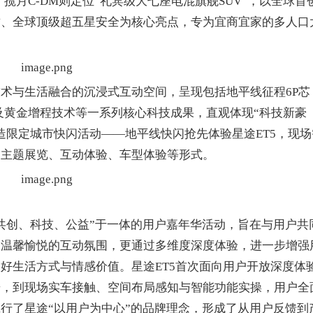
揽月C-DM则定位“礼宾级大七座电混旗舰SUV”，以全球首
质、全球顶级超五星安全为核心亮点，专为宜商宜家的多人口
与生活融合的沉浸式互动空间，呈现包括地平线征程6P芯
以及黄金增程技术等一系列核心科技成果，直观体现“科技新豪
造限定城市快闪活动——地平线快闪抢先体验星途ET5，现场
的主题展览、互动体验、车型体验等形式。
创、科技、公益”于一体的用户嘉年华活动，旨在与用户共
出温馨愉悦的互动氛围，更通过多维度深度体验，进一步增强
好生活方式与情感价值。星途ET5首次面向用户开放深度体
研，到现场实车接触、空间布局感知与智能功能实操，用户全
行了星途“以用户为中心”的品牌理念，形成了从用户反馈到