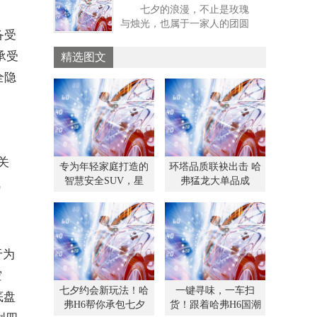
七夕的浪漫，不止是玫瑰
导、好停、舒舒服服闯四方的
军实力”给家终极浪
七夕约会，最怕体验“打折”，高
与烛光，也属于一家人的团圆
座驾哈弗H6国潮版，来一场说
温上车像进蒸笼，手机没电错
备受
与陪伴。真正懂生活的家庭，
走就走的美食之旅，让味蕾在
过拍照时刻，久坐腰酸影响心
早已把浪漫延伸进全家同行的
开学前尽情狂欢。 语音“点
情
承受
精选图文
旅程里：带父母去看一场久违
单”式导航，不绕路直奔美食
全隐
的星空，陪孩子在草地上尽情
真正的风味，常常藏在城
奔跑，和爱人分享沿途的点滴
市的毛细血管里。为了一碗传
温馨。 而这一切的美好，
说中的
都需要一辆足够可靠、懂家庭
所需的座驾来承载。瑞虎8L正
以灵活舒适大空间、全域安全
关
守护等全维
专为年轻家庭打造的
环塔品质联袂出击 哈
智慧安全SUV，星
弗猛龙大单品成
气
于为
空
七夕约会新玩法！哈
一键寻味，一车扫
底盘
弗H6帮你承包七夕
货！跟着哈弗H6国潮