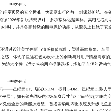
全维度顶级的安全标准，为家庭出行的每一刻保驾护航。在
遵循2026年新版法规设计，多项指标远超国标。其电池包可
倍的48小时，并具备毫秒级的断电保护功能，从源头上杜绝了安
还通过设计美学创新与情感价值赋能，塑造高端形象。车展
舒适之感，体现了星途在色彩设计上的创新与对用户情感需求的
车，为追求个性与运动感的用户提供选择，增加了车辆的运动
星纪元ET、瑶光C-DM、揽月C-DM。星纪元ET致力
平层”，拥有领先同级的C级车身尺寸与3.45m³的超大舱内
DM凭借全新的新能源造型、首搭雪豹电四驱系统及升级飞鱼