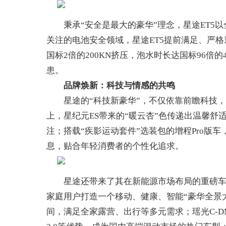
秉承“安全是最大的豪华”理念，星途ET5以
关注的电池安全领域，星途ET5提前满足、严格
国标2倍的200KN挤压，泡水时长达国标96
患。
国汽车产业报
品牌焕新：科技与情感
的
共鸣
星途的“科技新豪华”，不仅依靠前瞻科技，
上，星纪元ES带来的“暖云杏”色传递出温馨
注；搭载“疾影运动套件”选装包的增程Pro版
息，贴合年轻消费者的个性化追求。
星途还带来了其在新能源市场布局的重磅车型——
家庭用户打造一个移动、健康、智能“豪华全景大
间，满足全家露营、出行等多元需求；瑶光C-