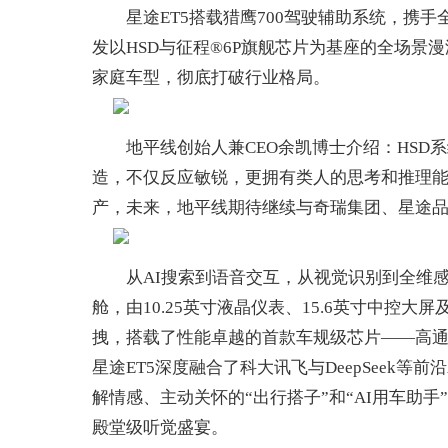
星途ET5搭载猎鹰700驾驶辅助系统，携手
发以HSD与征程®6P旗舰芯片为基座的全场
家庭车型，彻底打破行业格局。
地平线创始人兼CEO余凯博士介绍：HSD系
造，不仅反应敏锐，更拥有类人的思考和推理能力
产，未来，地平线期待继续与奇瑞集团、星途
从AI搜索到语音交互，从视觉识别到全维感官，
舱，由10.25英寸液晶仪表、15.6英寸中控
拽，搭载了性能卓越的首款车规级芯片——高通
星途ET5深度融合了科大讯飞与DeepSeek
解情感、主动关怀的“出行搭子”和“AI用车助手
殿堂级听觉盛宴。