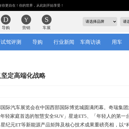
有你更自在！你的世界，从此刻开始享受！
导购
营销
车展
试驾评测
导购
行业新闻
车商访谈
用车
义坚定高端化战略
成都国际汽车展览会在中国西部国际博览城圆满闭幕。奇瑞集团
轻家庭首选的智慧安全SUV」星途ET5、「年轻人的第一
」星纪元ET等新能源产品矩阵及核心技术成果重磅亮相，以“