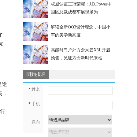
权威认证三冠荣耀：J.D.Power中
国区总裁成都车展现场为
中
解读全新QQ3设计理念，中国小
了
车的美学新高度
和
高能时尚户外方盒风云X3L开启
预售，见证方盒新时代来临
团购报名
星途
*
姓名
场，
*
手机
及行
意向