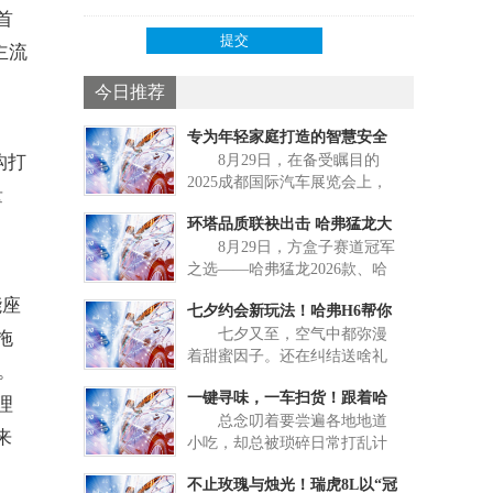
首
主流
今日推荐
专为年轻家庭打造的智慧安全
构打
8月29日，在备受瞩目的
SUV，星途ET5把安
2025成都国际汽车展览会上，
量
星途品牌为旗下全新中型SUV
环塔品质联袂出击 哈弗猛龙大
举行了盛大的全球首发仪式，
8月29日，方盒子赛道冠军
并公布正式命名——星途ET5。
单品成都车展大秀“
之选——哈弗猛龙2026款、哈
作为星途品牌秉承“敢超越”精
弗猛龙燃油版（简称：哈弗猛
神，向“科技新豪华”定位再进阶
能座
七夕约会新玩法！哈弗H6帮你
龙大单品）重磅亮相第二十七
的战略之作，星途ET5凭借全场
七夕又至，空气中都弥漫
届成都国际汽车展览会1号馆长
承包七夕所有浪漫
拖
景漫游驾驶辅助、全智能AI科
着甜蜜因子。还在纠结送啥礼
城展台。全系标配的强劲四
技座舱、全维度顶级智慧安
。
物？今年不妨跳出常规，抛开
驱，形式丰富的互动体验以及
全、自然永恒的设计
一键寻味，一车扫货！跟着哈
千篇一律的烛光晚餐，开上哈
特约嘉宾的专业分享，深度诠
理
总念叨着要尝遍各地地道
弗H6带TA到城市边缘，解锁只
弗H6国潮版走街串巷，
释哈弗猛龙大单品在泛越野领
来
小吃，却总被琐碎日常打乱计
属于两个人的浪漫自驾，把专
域强大实力的同时，更以“环塔
划？别让期待落空！趁周末闲
属回忆装进行囊。 舒适驾
品质”为核心，呈现了一场关于
不止玫瑰与烛光！瑞虎8L以“冠
暇、假期碎片，开上能装、能
乘，打造移动的甜蜜小窝
远