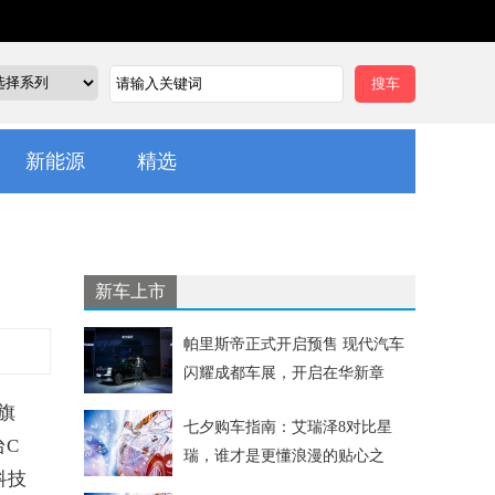
新能源
精选
新车上市
帕里斯帝正式开启预售 现代汽车
闪耀成都车展，开启在华新章
旗
七夕购车指南：艾瑞泽8对比星
台C
瑞，谁才是更懂浪漫的贴心之
科技
选？