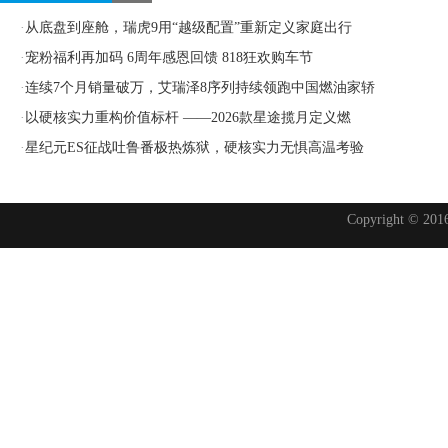
·
从底盘到座舱，瑞虎9用“越级配置”重新定义家庭出行
·
宠粉福利再加码 6周年感恩回馈 818狂欢购车节
·
连续7个月销量破万，艾瑞泽8序列持续领跑中国燃油家轿
·
以硬核实力重构价值标杆 ——2026款星途揽月定义燃
·
星纪元ES征战吐鲁番极热炼狱，硬核实力无惧高温考验
Copyright © 