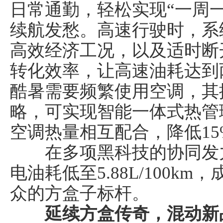
日常通勤，轻松实现“一周
续航发愁。高速行驶时，系
高效经济工况，以及适时断
转化效率，让高速油耗达到
国汽车产业报
酷暑需要频繁使用空调，其
略，可实现智能一体式热管
空调热量相互配合，降低15%
在多项黑科技的协同发力下
电油耗低至5.88L/100k
众的方盒子标杆。
延续方盒传奇，混动新