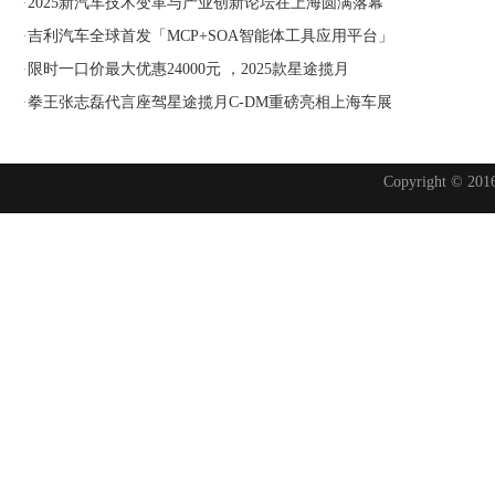
·
2025新汽车技术变革与产业创新论坛在上海圆满落幕
·
吉利汽车全球首发「MCP+SOA智能体工具应用平台」
·
限时一口价最大优惠24000元 ，2025款星途揽月
·
拳王张志磊代言座驾星途揽月C-DM重磅亮相上海车展
Copyright © 