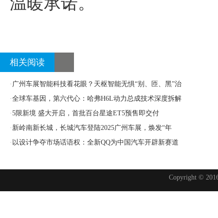
温暖承诺。
相关阅读
·
广州车展智能科技看花眼？天枢智能无惧“别、匝、黑”治
·
全球车基因，第六代心：哈弗H6L动力总成技术深度拆解
·
5限新境 盛大开启，首批百台星途ET5预售即交付
·
新岭南新长城，长城汽车登陆2025广州车展，焕发“年
·
以设计争夺市场话语权：全新QQ为中国汽车开辟新赛道
Copyright © 